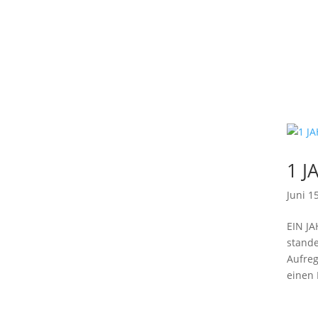
1 J
Juni 1
EIN JA
stande
Aufreg
einen 