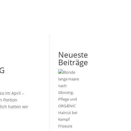
Neueste
Beiträge
RG
o im April –
n Portion
lich hatten wir