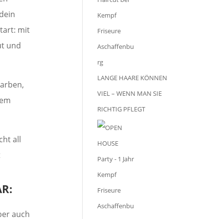
dein
tart: mit
ut und
LANGE HAARE KÖNNEN
Farben,
VIEL – WENN MAN SIE
dem
RICHTIG PFLEGT
ht all
t
R:
aber auch