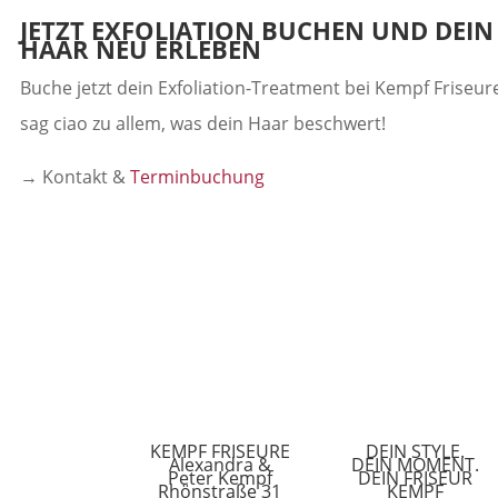
JETZT EXFOLIATION BUCHEN UND DEIN
HAAR NEU ERLEBEN
Buche jetzt dein Exfoliation-Treatment bei Kempf Friseur
sag ciao zu allem, was dein Haar beschwert!
→ Kontakt &
Terminbuchung
KEMPF FRISEURE
DEIN STYLE.
Alexandra &
DEIN MOMENT.
Peter Kempf
DEIN FRISEUR
Rhönstraße 31
KEMPF