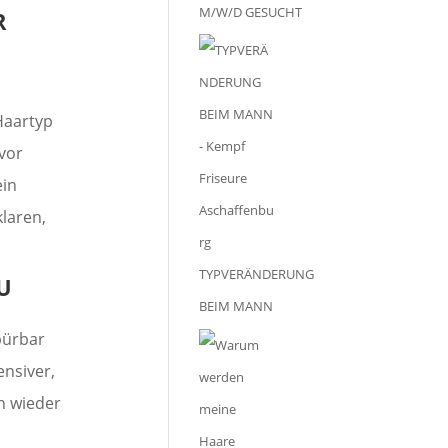
M/W/D GESUCHT
R
 Haartyp
 vor
ein
laren,
TYPVERÄNDERUNG
U
BEIM MANN
pürbar
ensiver,
h wieder