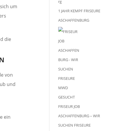
 sich um
1 JAHR KEMPF FRISEURE
ers
ASCHAFFENBURG
d die
IN
de von
aub und
FRISEUR JOB
n
ASCHAFFENBURG – WIR
ie ein
SUCHEN FRISEURE